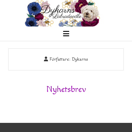
öppna
meny
Författare:
Dykarns
Nyhetsbrev