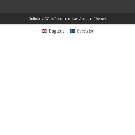
Unlimited WordPress-tema
av Compete Themes
English
Svenska